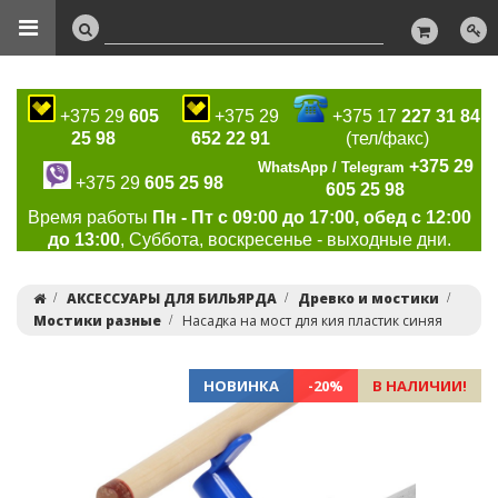
+375 29
605
+375 29
+375 17
227 31 84
25 98
652 22 91
(тел/факс)
+375 29
WhatsApp / Telegram
+375 29
605 25 98
605 25 98
Время работы
Пн - Пт с 09:00 до 17:00, обед с 12:00
до 13:00
, Суббота, воскресенье - выходные дни.
АКСЕССУАРЫ ДЛЯ БИЛЬЯРДА
Древко и мостики
Мостики разные
Насадка на мост для кия пластик синяя
НОВИНКА
-20%
В НАЛИЧИИ!
Previous
Ne