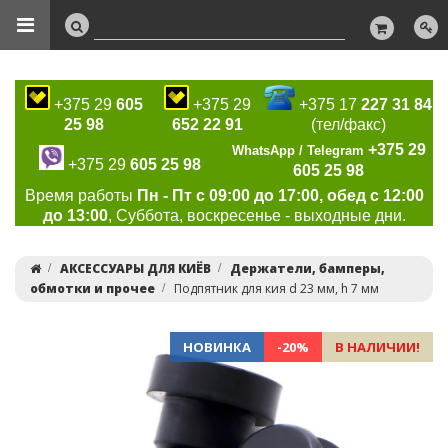
+375 29
605
+375 29
+375 17
227 31 84
25 98
652 22 91
(тел/факс)
+375 29
WhatsApp / Telegram
+375 29
605 25 98
605 25 98
Время работы
Пн - Пт с 09:00 до 17:00, обед с 12:00
до 13:00
, Суббота, воскресенье - выходные дни.
АКСЕССУАРЫ ДЛЯ КИЁВ
Держатели, бамперы,
обмотки и прочее
Подпятник для кия d 23 мм, h 7 мм
НОВИНКА
-20%
В НАЛИЧИИ!
Previous
Ne