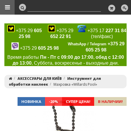
+375 29
605
+375 29
+375 17
227 31 84
25 98
652 22 91
(тел/факс)
+375 29
WhatsApp / Telegram
+375 29
605 25 98
605 25 98
Время работы
Пн - Пт с 09:00 до 17:00, обед с 12:00
до 13:00
, Суббота, воскресенье - выходные дни.
АКСЕССУАРЫ ДЛЯ КИЁВ
Инструмент для
обработки наклеек
Махровка «Willards Pool»
НОВИНКА
-20%
СУПЕР ЦЕНА!
В НАЛИЧИИ!
Previous
Ne