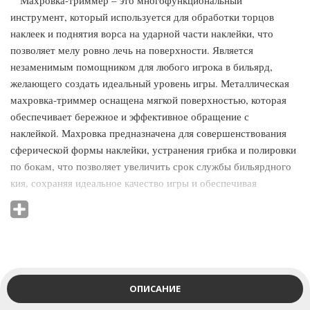
Махровка-триммер – это многофункциональный
инструмент, который используется для обработки торцов
наклеек и поднятия ворса на ударной части наклейки, что
позволяет мелу ровно лечь на поверхности. Является
незаменимым помощником для любого игрока в бильярд,
желающего создать идеальный уровень игры. Металлическая
махровка-триммер оснащена мягкой поверхностью, которая
обеспечивает бережное и эффективное обращение с
наклейкой. Махровка предназначена для совершенствования
сферической формы наклейки, устранения грибка и полировки
по бокам, что позволяет увеличить срок службы бильярдного
кия, сохраняя идеальное качество игры и обеспечивая
максимальную точность, благодаря плотному и ровному
прилеганию наклейки к штоку.
Преимущества махровки-триммера V300:
- Длина 30 сантиметров;
- Обеспечивает идеальную шлифовку, полировку, обработку и
формирует наконечник бильярдного кия;
ОПИСАНИЕ
- Создаёт длительное сцепление наконечника с мелом;