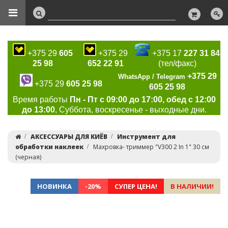
+375 29
605
+375 29
+375 17
227 31 84
25 98
652 22 91
(тел/факс)
+375 29
WhatsApp / Telegram
+375 29
605 25 98
605 25 98
Время работы
Пн - Пт с 09:00 до 17:00, обед с 12:00
до 13:00
, Суббота, воскресенье - выходные дни.
АКСЕССУАРЫ ДЛЯ КИЁВ
Инструмент для
обработки наклеек
Махровка- триммер "V300 2 In 1" 30 см
(черная)
НОВИНКА
-20%
СУПЕР ЦЕНА!
В НАЛИЧИИ!