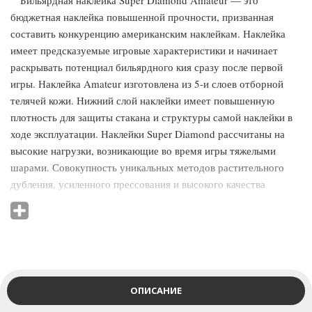
Бильярдная наклейка Super Diamond Amateur — это
бюджетная наклейка повышенной прочности, призванная
составить конкуренцию американским наклейкам. Наклейка
имеет предсказуемые игровые характеристики и начинает
раскрывать потенциал бильярдного кия сразу после первой
игры. Наклейка Amateur изготовлена из 5-и слоев отборной
телячей кожи. Нижний слой наклейки имеет повышенную
плотность для защиты стакана и структуры самой наклейки в
ходе эксплуатации. Наклейки Super Diamond рассчитаны на
высокие нагрузки, возникающие во время игры тяжелыми
шарами. Совокупность уникальных методов растительного
дубления, усиленного прессования и высокого качества
материалов обеспечивает наклейке продолжительное время
эксплуатации и дарит игроку усиленный контроль шара во
время любого удара. При создании наклеек Super Diamond
учитывались пожелания профессиональных игроков,
привлечённых к разработке: кожа наклеек имеет наибольшую
прочность, жесткость и устойчивость против образования
ОПИСАНИЕ
грибной шляпки, а также сохраняет эластичность и не