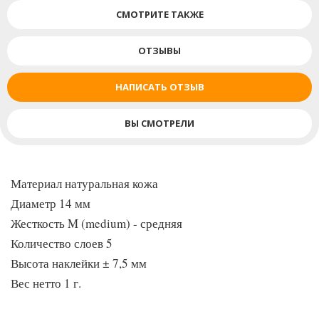
изменяет своих игровых свойств даже в среде с высокой
СМОТРИТЕ ТАКЖЕ
влажностью наклейки отличаются стабильностью своих
игровых характеристик на протяжении всего срока службы
ОТЗЫВЫ
качество материалов контролируется на всех этапах
производства в процессе производства применяются
НАПИСАТЬ ОТЗЫВ
современные технологии и оборудование
ВЫ СМОТРЕЛИ
Материал натуральная кожа
Диаметр 14 мм
Жесткость M (medium) - средняя
Количество слоев 5
Высота наклейки ± 7,5 мм
Вес нетто 1 г.