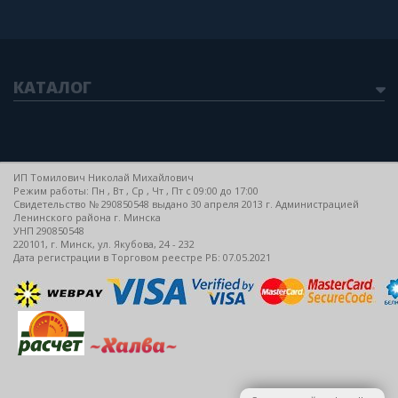
КАТАЛОГ
ИП Томилович Николай Михайлович
Режим работы: Пн , Вт , Ср , Чт , Пт c 09:00 до 17:00
Свидетельство № 290850548 выдано 30 апреля 2013 г. Администрацией
Ленинского района г. Минска
УНП 290850548
220101, г. Минск, ул. Якубова, 24 - 232
Дата регистрации в Торговом реестре РБ: 07.05.2021