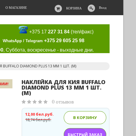
О МАГАЗИНЕ
Вход
КОРЗИНА
+375 17
227 31 84
(тел/факс)
+375 29 605 25 98
WhatsApp / Telegram
00
, Суббота, воскресенье - выходные дни.
 BUFFALO DIAMOND PLUS 13 ММ 1 ШТ. (M)
НАКЛЕЙКА ДЛЯ КИЯ BUFFALO
ЧИИ!
DIAMOND PLUS 13 ММ 1 ШТ.
(M)
0 отзывов
12,00 бел.руб.
В КОРЗИНУ
18,74 бел.руб.
БЫСТРЫЙ ЗАКАЗ