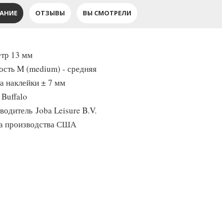
АНИЕ
ОТЗЫВЫ
ВЫ СМОТРЕЛИ
тр 13 мм
ость M (medium) - средняя
а наклейки ± 7 мм
 Buffalo
водитель Joba Leisure B.V.
а производства США