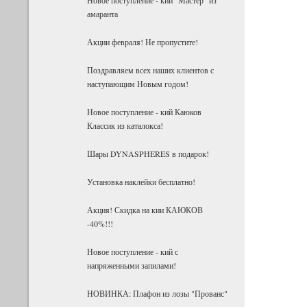
амаранта
Акции февраля! Не пропустите!
Поздравляем всех наших клиентов с
наступающим Новым годом!
Новое поступление - кий Каюков
Классик из каталокса!
Шары DYNASPHERES в подарок!
Установка наклейки бесплатно!
Акция! Скидка на кии КАЮКОВ
-40%!!!
Новое поступление - кий с
напряженными запилами!
НОВИНКА: Плафон из лозы "Прованс"