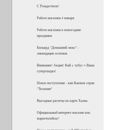
С Рождеством!
Работа магазина 4 января
Работа магазина в новогодние
праздники
Бильярд "Домашний люкс" -
ликвидация остатков
Внимание! Акция! Кий + тубус = Ваша
суперскидка!
Новое поступление - кии Каюков серии
"Тюльпан"
Выгодные расчеты по карте Халва
Официальный интернет-магазин или
маркетплейсы?
Новое поступление - кий "Мастер" из