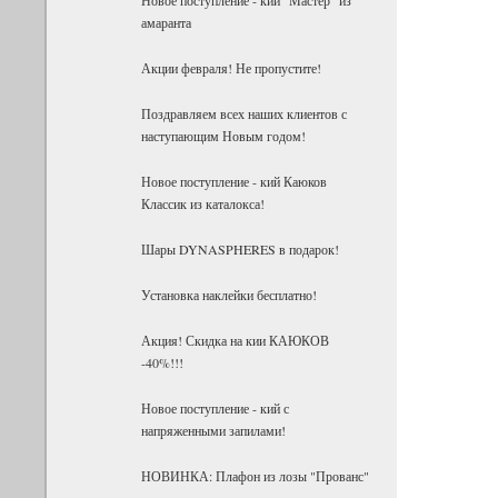
амаранта
Акции февраля! Не пропустите!
Поздравляем всех наших клиентов с
наступающим Новым годом!
Новое поступление - кий Каюков
Классик из каталокса!
Шары DYNASPHERES в подарок!
Установка наклейки бесплатно!
Акция! Скидка на кии КАЮКОВ
-40%!!!
Новое поступление - кий с
напряженными запилами!
НОВИНКА: Плафон из лозы "Прованс"