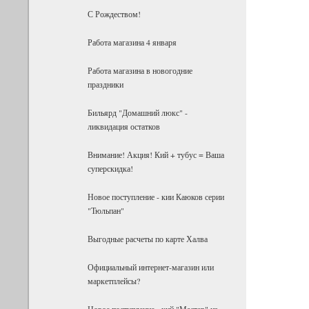
С Рождеством!
Работа магазина 4 января
Работа магазина в новогодние
праздники
Бильярд "Домашний люкс" -
ликвидация остатков
Внимание! Акция! Кий + тубус = Ваша
суперскидка!
Новое поступление - кии Каюков серии
"Тюльпан"
Выгодные расчеты по карте Халва
Официальный интернет-магазин или
маркетплейсы?
Новое поступление - кий "Мастер" из