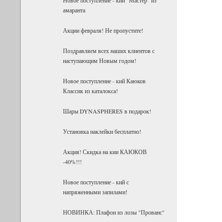
амаранта
Акции февраля! Не пропустите!
Поздравляем всех наших клиентов с
наступающим Новым годом!
Новое поступление - кий Каюков
Классик из каталокса!
Шары DYNASPHERES в подарок!
Установка наклейки бесплатно!
Акция! Скидка на кии КАЮКОВ
-40%!!!
Новое поступление - кий с
напряженными запилами!
НОВИНКА: Плафон из лозы "Прованс"