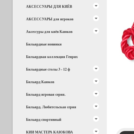
АКСЕССУАРЫ ДЛЯ КИЁВ
АКСЕССУАРЫ для игроков
Аксессуры для киёв Каюков
Бильярдные новинки
Бильярдная коллекция Генрих
Бильярдные столы 3 - 12 ф
Бильярд Каюков
Бильярд игровая серия.
Бильярд. Любительская серия
Бильярд спортивный
КИИ МАСТЕРА КАЮКОВА