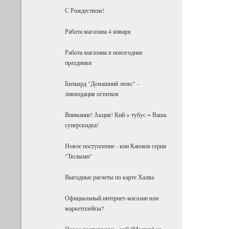
С Рождеством!
Работа магазина 4 января
Работа магазина в новогодние
праздники
Бильярд "Домашний люкс" -
ликвидация остатков
Внимание! Акция! Кий + тубус = Ваша
суперскидка!
Новое поступление - кии Каюков серии
"Тюльпан"
Выгодные расчеты по карте Халва
Официальный интернет-магазин или
маркетплейсы?
Новое поступление - кий "Мастер" из