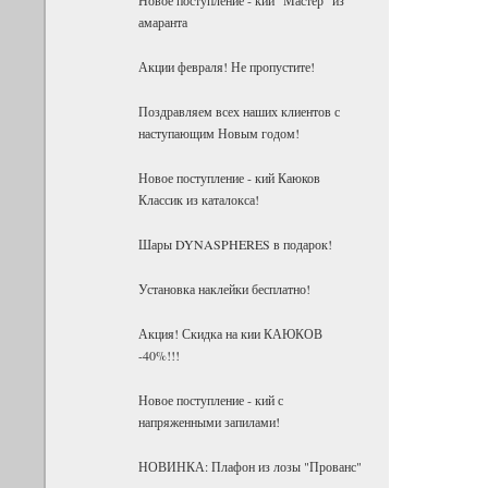
амаранта
Акции февраля! Не пропустите!
Поздравляем всех наших клиентов с
наступающим Новым годом!
Новое поступление - кий Каюков
Классик из каталокса!
Шары DYNASPHERES в подарок!
Установка наклейки бесплатно!
Акция! Скидка на кии КАЮКОВ
-40%!!!
Новое поступление - кий с
напряженными запилами!
НОВИНКА: Плафон из лозы "Прованс"