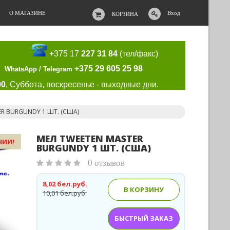
О МАГАЗИНЕ
Вход
КОРЗИНА
+375 17
227 31 84
(тел/факс)
+375 29 605 25 98
WhatsApp / Telegram
00
, Суббота, воскресенье - выходные дни.
ER BURGUNDY 1 ШТ. (США)
МЕЛ TWEETEN MASTER
ЧИИ!
BURGUNDY 1 ШТ. (США)
0 отзывов
8,02 бел.руб.
В КОРЗИНУ
10,01 бел.руб.
БЫСТРЫЙ ЗАКАЗ