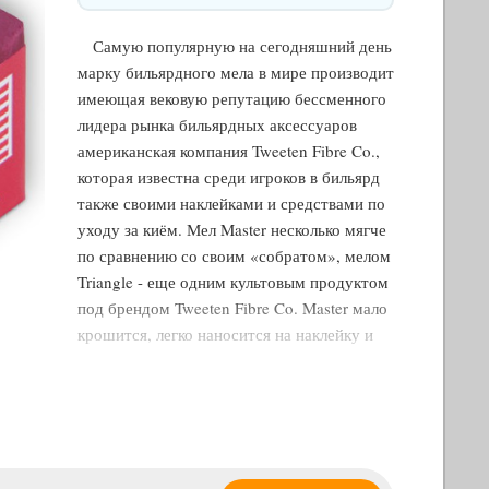
Самую популярную на сегодняшний день
марку бильярдного мела в мире производит
имеющая вековую репутацию бессменного
лидера рынка бильярдных аксессуаров
американская компания Tweeten Fibre Co.,
которая известна среди игроков в бильярд
также своими наклейками и средствами по
уходу за киём. Мел Master несколько мягче
по сравнению со своим «собратом», мелом
Triangle - еще одним культовым продуктом
под брендом Tweeten Fibre Co. Master мало
крошится, легко наносится на наклейку и
образует на ней тонкий защитный слой,
который держится в течение долгого
времени. Обычно его хватает для
совершения двух-трёх ударов без риска
«кикса», но, конечно, мелить наклейку