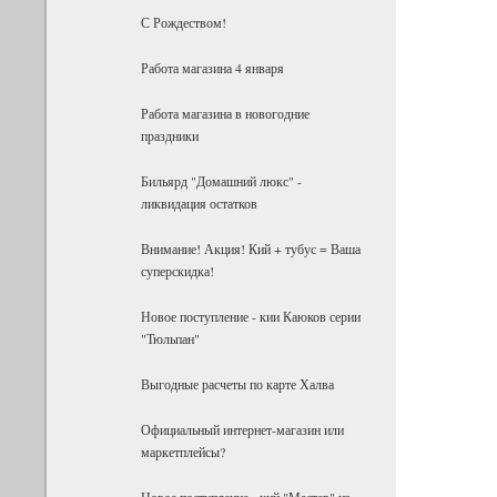
С Рождеством!
Работа магазина 4 января
Работа магазина в новогодние
праздники
Бильярд "Домашний люкс" -
ликвидация остатков
Внимание! Акция! Кий + тубус = Ваша
суперскидка!
Новое поступление - кии Каюков серии
"Тюльпан"
Выгодные расчеты по карте Халва
Официальный интернет-магазин или
маркетплейсы?
Новое поступление - кий "Мастер" из