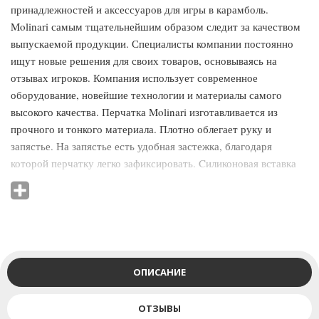
принадлежностей и аксессуаров для игры в карамболь.
Molinari самым тщательнейшим образом следит за качеством
выпускаемой продукции. Специалисты компании постоянно
ищут новые решения для своих товаров, основываясь на
отзывах игроков. Компания использует современное
оборудование, новейшие технологии и материалы самого
высокого качества. Перчатка Molinari изготавливается из
прочного и тонкого материала. Плотно облегает руку и
запястье. На запястье есть удобная застежка, благодаря
которой перчатку легко зафиксировать. Cиликоновая вставка
cо стороны ладони обеспечивает плотное сцепление руки с
сукном. Перчатка Molinari минимизирует трение между рукой
и шафтом, позволяя наносить сильные и сложные удары.
Преимущества перчаток Molinari: увеличивает скорость,
точность и координацию удара; хорошо впитывает пот и
выводит влагу наружу; использование перчатки при игре
ОПИСАНИЕ
защищает шафт от засаливания и снижения игровых качеств.
ОТЗЫВЫ