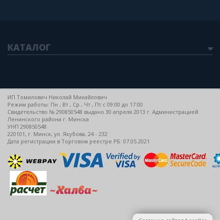
КАТАЛОГ
ИП Томилович Николай Михайлович
Режим работы: Пн , Вт , Ср , Чт , Пт c 09:00 до 17:00
Свидетельство № 290850548 выдано 30 апреля 2013 г. Администрацией
Ленинского района г. Минска
УНП 290850548
220101, г. Минск, ул. Якубова, 24 - 232
Дата регистрации в Торговом реестре РБ: 07.05.2021