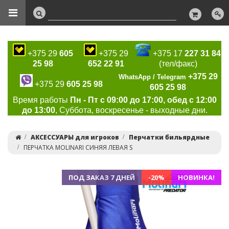
+375 29
605
+375 29
+375 17
227 31 84
25 98
652 22 91
(тел/факс)
+375 29
WhatsApp / Telegram
+375 29
605 25 98
605 25 98
Время работы
Пн - Пт с 09:00 до 17:00, обед с 12:00
до 13:00
, Суббота, воскресенье - выходные дни.
АКСЕССУАРЫ для игроков
Перчатки бильярдные
ПЕРЧАТКА MOLINARI СИНЯЯ ЛЕВАЯ S
ПОД ЗАКАЗ 7 ДНЕЙ
-20%
НОВИНКА!
Previous
Ne