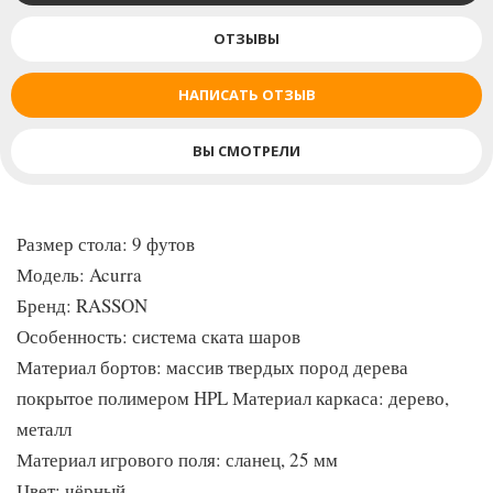
система выравнивания плиты обеспечивает превосходную
ОТЗЫВЫ
устойчивость. Изготовленная из натурального каучука с
использованием специального процесса вулканизации,
НАПИСАТЬ ОТЗЫВ
бортовая резина Rasson K55 гарантирует более стабильный
отскок и долговечность. Направляющие стола покрыты
ВЫ СМОТРЕЛИ
ламинатом высокого давления, что обеспечивает повышенную
устойчивость. Изогнутые накладки из алюминиевого сплава
идеально сочетаются с направляющими, обеспечивая не
только роскошный вид, но и защиту от царапин. В уникально
Размер стола: 9 футов
разработанных регулируемых опорах применяется технология
Модель: Acurra
гальванического покрытия.
Бренд: RASSON
Особенность: система ската шаров
Материал бортов: массив твердых пород дерева
покрытое полимером HPL Материал каркаса: дерево,
металл
Материал игрового поля: сланец, 25 мм
Цвет: чёрный