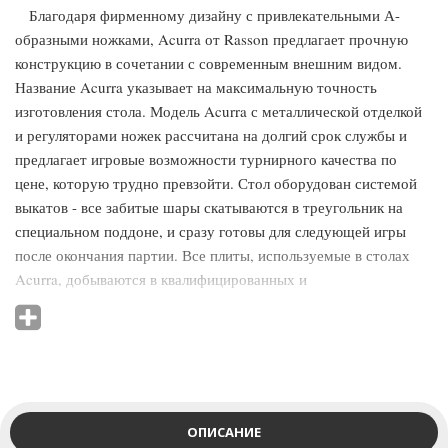
Благодаря фирменному дизайну с привлекательными А-
образными ножками, Acurra от Rasson предлагает прочную
конструкцию в сочетании с современным внешним видом.
Название Acurra указывает на максимальную точность
изготовления стола. Модель Acurra с металлической отделкой
и регуляторами ножек рассчитана на долгий срок службы и
предлагает игровые возможности турнирного качества по
цене, которую трудно превзойти. Стол оборудован системой
выкатов - все забитые шары скатываются в треугольник на
специальном поддоне, и сразу готовы для следующей игры
после окончания партии. Все плиты, используемые в столах
Acurra, добываются в квалифицированных и
сертифицированных карьерах. Точно вырезанный сланец
Rasson толщиной 25 мм шлифуется до плоского состояния с
допуском менее 0,1 мм. Каждая плита устойчива и
обеспечивает более точную реакцию на отскок шара. Стол
оснащен опорной балкой из стали и дерева. Фирменное
выравнивание плиты имеет 18 микрорегулируемых точек для
ОПИСАНИЕ
идеально ровной игровой поверхности. Удобная и точная