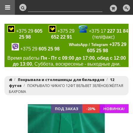
+375 29
605
+375 29
+375 17
227 31 84
25 98
652 22 91
(тел/факс)
+375 29
WhatsApp / Telegram
+375 29
605 25 98
605 25 98
Время работы
Пн - Пт с 09:00 до 17:00, обед с 12:00
до 13:00
, Суббота, воскресенье - выходные дни.
Покрывала и столешницы для бильярдов
12
футов
ПОКРЫВАЛО ЧИКАГО 12ФТ ВЕЛЬВЕТ ЗЕЛЁНОЕ/ЖЁЛТАЯ
БАХРОМА
ПОД ЗАКАЗ
-20%
НОВИНКА!