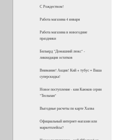
С Рождеством!
Работа магазина 4 января
Работа магазина в новогодние
праздники
Бильярд "Домашний люкс" -
ликвидация остатков
Внимание! Акция! Кий + тубус = Ваша
суперскидка!
Новое поступление - кии Каюков серии
"Тюльпан"
Выгодные расчеты по карте Халва
Официальный интернет-магазин или
маркетплейсы?
Новое поступление - кий "Мастер" из