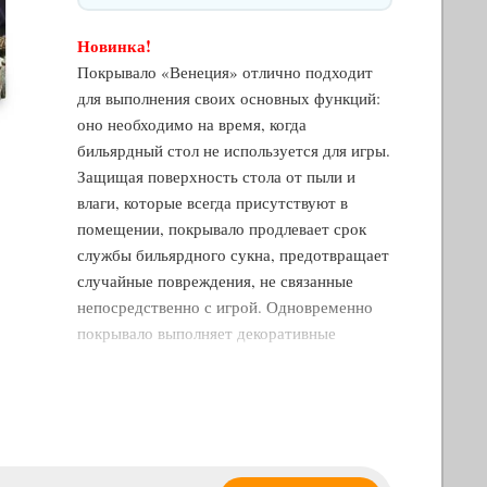
Новинка!
Покрывало «Венеция» отлично подходит
для выполнения своих основных функций:
оно необходимо на время, когда
бильярдный стол не используется для игры.
Защищая поверхность стола от пыли и
влаги, которые всегда присутствуют в
помещении, покрывало продлевает срок
службы бильярдного сукна, предотвращает
случайные повреждения, не связанные
непосредственно с игрой. Одновременно
покрывало выполняет декоративные
функции, украшая интерьер бильярдной.
Покрывало «Венеция» относится к
продукции премиум-класса. Может быть
выполнено из шелка или велюра - —
переливающейся мягкой плотной ворсовой