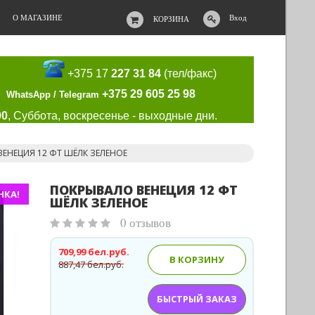
О МАГАЗИНЕ
Вход
КОРЗИНА
+375 17
227 31 84
(тел/факс)
+375 29 605 25 98
WhatsApp / Telegram
00
, Суббота, воскресенье - выходные дни.
ВЕНЕЦИЯ 12 ФТ ШЁЛК ЗЕЛЕНОЕ
ПОКРЫВАЛО ВЕНЕЦИЯ 12 ФТ
НКА!
ШЁЛК ЗЕЛЕНОЕ
0 отзывов
709,99 бел.руб.
В КОРЗИНУ
887,47 бел.руб.
БЫСТРЫЙ ЗАКАЗ