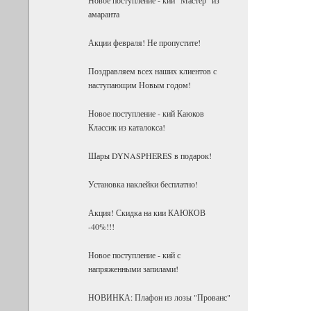
амаранта
Акции февраля! Не пропустите!
Поздравляем всех наших клиентов с
наступающим Новым годом!
Новое поступление - кий Каюков
Классик из каталокса!
Шары DYNASPHERES в подарок!
Установка наклейки бесплатно!
Акция! Скидка на кии КАЮКОВ
-40%!!!
Новое поступление - кий с
напряженными запилами!
НОВИНКА: Плафон из лозы "Прованс"