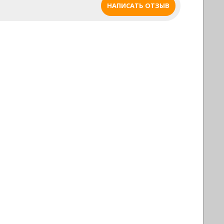
ткани. Украшается античными кистями.
НАПИСАТЬ ОТЗЫВ
Предлагаемая потребителям цветовая
гамма покрывала очень обширна.