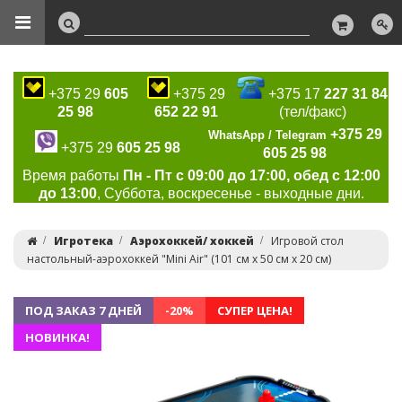
+375 29
605
+375 29
+375 17
227 31 84
25 98
652 22 91
(тел/факс)
+375 29
WhatsApp / Telegram
+375 29
605 25 98
605 25 98
Время работы
Пн - Пт с 09:00 до 17:00, обед с 12:00
до 13:00
, Суббота, воскресенье - выходные дни.
Игротека
Аэрохоккей/ хоккей
Игровой стол
настольный-аэрохоккей "Mini Air" (101 см х 50 см х 20 см)
ПОД ЗАКАЗ 7 ДНЕЙ
-20%
СУПЕР ЦЕНА!
НОВИНКА!
Previous
Ne