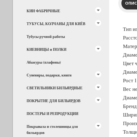
ОПИС
КИИ ФАБРИЧНЫЕ
ТУБУСЫ, КОЛЧАНЫ ДЛЯ КИЁВ
Тип и
Тубусы ручной работы
Расст
Матер
КИЕВНИЦЫ и ПОЛКИ
Диаме
Абажуры (плафоны)
Цвет 
Диаме
Сувениры, подарки, книги
Рост 
СВЕТИЛЬНИКИ БИЛЬЯРДНЫЕ
Вес не
Диаме
ПОКРЫТИЕ ДЛЯ БИЛЬЯРДОВ
Бренд
ПОСТЕРЫ И РЕПРОДУКЦИИ
Ширин
Произ
Покрывала и столешницы для
Толщи
бильярдов