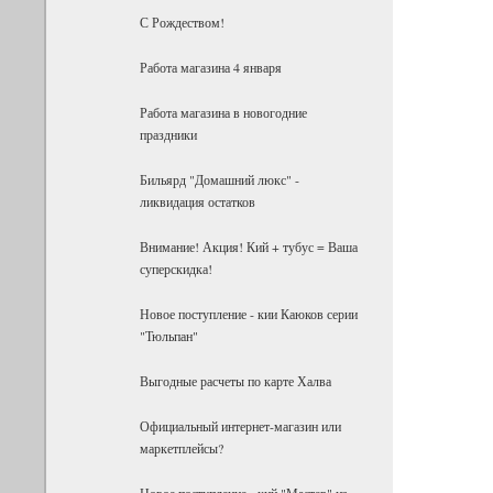
С Рождеством!
Работа магазина 4 января
Работа магазина в новогодние
праздники
Бильярд "Домашний люкс" -
ликвидация остатков
Внимание! Акция! Кий + тубус = Ваша
суперскидка!
Новое поступление - кии Каюков серии
"Тюльпан"
Выгодные расчеты по карте Халва
Официальный интернет-магазин или
маркетплейсы?
Новое поступление - кий "Мастер" из