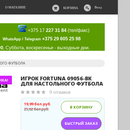
О МАГАЗИНЕ
Вход
КОРЗИНА
+375 17
227 31 84
(тел/факс)
+375 29 605 25 98
WhatsApp / Telegram
00
, Суббота, воскресенье - выходные дни.
НОГО ФУТБОЛА
ИГРОК FORTUNA 09056-BK
НКА!
ДЛЯ НАСТОЛЬНОГО ФУТБОЛА
0 отзывов
19,99 бел.руб.
В КОРЗИНУ
25,02 бел.руб.
БЫСТРЫЙ ЗАКАЗ