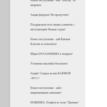
амаранта
Акции февраля! Не пропустите!
Поздравляем всех наших клиентов с
наступающим Новым годом!
Новое поступление - кий Каюков
Классик из каталокса!
Шары DYNASPHERES в подарок!
Установка наклейки бесплатно!
Акция! Скидка на кии КАЮКОВ
-40%!!!
Новое поступление - кий с
напряженными запилами!
НОВИНКА: Плафон из лозы "Прованс"