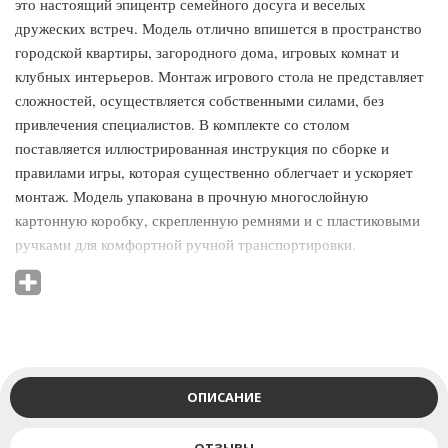
это настоящий эпицентр семейного досуга и веселых
дружеских встреч. Модель отлично впишется в пространство
городской квартиры, загородного дома, игровых комнат и
клубных интерьеров. Монтаж игрового стола не представляет
сложностей, осуществляется собственными силами, без
привлечения специалистов. В комплекте со столом
поставляется иллюстрированная инструкция по сборке и
правилами игры, которая существенно облегчает и ускоряет
монтаж. Модель упакована в прочную многослойную
картонную коробку, скрепленную ремнями и с пластиковыми
ручками для комфортной ручной транспортировки.
Внутренние углы и стороны упаковки укреплены вставками из
МДФ. Комплектующие стола дополнительно упакованы в
картон, полиэтиленовую пленку, защищены от колебаний и
деформации при транспортировке вставками из пенопласта и
картона. На упаковке содержится штрих-код, информация с
названием, артикулом, размером модели, весом нетто и
ОПИСАНИЕ
брутто, габаритами упаковки.