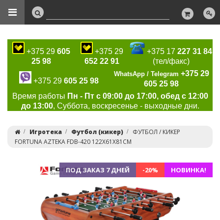
+375 29
605
+375 29
+375 17
227 31 84
25 98
652 22 91
(тел/факс)
+375 29
WhatsApp / Telegram
+375 29
605 25 98
605 25 98
Время работы
Пн - Пт с 09:00 до 17:00, обед с 12:00
до 13:00
, Суббота, воскресенье - выходные дни.
Игротека
Футбол (кикер)
ФУТБОЛ / КИКЕР
FORTUNA AZTEKA FDB-420 122Х61Х81СМ
ПОД ЗАКАЗ 7 ДНЕЙ
-20%
НОВИНКА!
Previous
Ne