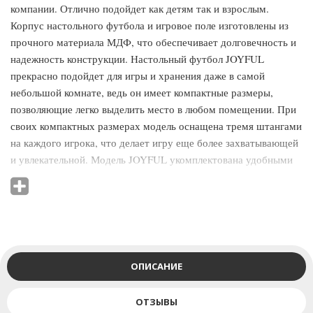
компании. Отлично подойдет как детям так и взрослым.
Корпус настольного футбола и игровое поле изготовлены из
прочного материала МДФ, что обеспечивает долговечность и
надежность конструкции. Настольный футбол JOYFUL
прекрасно подойдет для игры и хранения даже в самой
небольшой комнате, ведь он имеет компактные размеры,
позволяющие легко выделить место в любом помещении. При
своих компактных размерах модель оснащена тремя штангами
на каждого игрока, что делает игру еще более захватывающей
и увлекательной. Модель JOYFUL укомплектована удобными
механическими счетами, а также 2 футбольными мячами.
Штанги и футболисты поставляются в собранном виде.
Играйте в настольный футбол JOYFUL, где угодно, его
компактный размер позволит с легкостью взять игру с собой
ОПИСАНИЕ
ОТЗЫВЫ