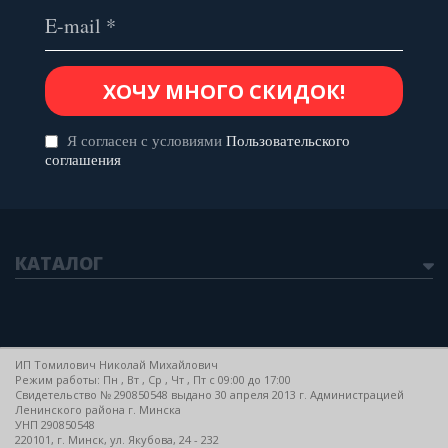
Я согласен с условиями
Пользовательского
соглашения
КАТАЛОГ
ИП Томилович Николай Михайлович
Режим работы: Пн , Вт , Ср , Чт , Пт c 09:00 до 17:00
Свидетельство № 290850548 выдано 30 апреля 2013 г. Администрацией
Ленинского района г. Минска
УНП 290850548
220101, г. Минск, ул. Якубова, 24 - 232