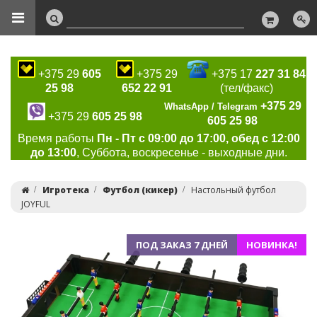
+375 29
605
+375 29
+375 17
227 31 84
25 98
652 22 91
(тел/факс)
+375 29
WhatsApp / Telegram
+375 29
605 25 98
605 25 98
Время работы
Пн - Пт с 09:00 до 17:00, обед с 12:00
до 13:00
, Суббота, воскресенье - выходные дни.
Игротека
Футбол (кикер)
Настольный футбол
JOYFUL
ПОД ЗАКАЗ 7 ДНЕЙ
НОВИНКА!
Previous
Ne