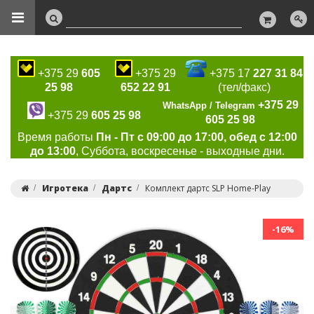
+375 29
605
+375 29
+375 17
227 31 84
25 98
652 22 91
(тел/факс)
+375 29
WhatsApp / Telegram
+375 29
605 25 98
605 25 98
Время работы
Пн - Пт с 09:00 до 17:00, обед с 12:00
до 13:00
, Суббота, воскресенье - выходные дни.
Игротека
Дартс
Комплект дартс SLP Home-Play
-16%
Previous
Ne