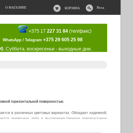
О МАГАЗИНЕ
Вход
КОРЗИНА
+375 17
227 31 84
(тел/факс)
+375 29 605 25 98
WhatsApp / Telegram
00
, Суббота, воскресенье - выходные дни.
ровной горизонтальной поверхностью.
кается в различных цветовых вариантах. Обладает надежной,
зуются древесина дуба и высококачественное лакокрасочное
е при перепадах влажности и температуры.