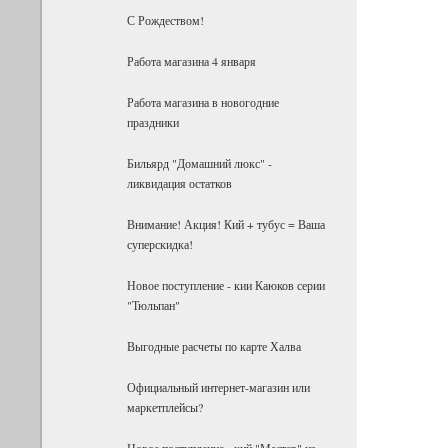
С Рождеством!
Работа магазина 4 января
Работа магазина в новогодние
праздники
Бильярд "Домашний люкс" -
ликвидация остатков
Внимание! Акция! Кий + тубус = Ваша
суперскидка!
Новое поступление - кии Каюков серии
"Тюльпан"
Выгодные расчеты по карте Халва
Официальный интернет-магазин или
маркетплейсы?
Новое поступление - кий "Мастер" из