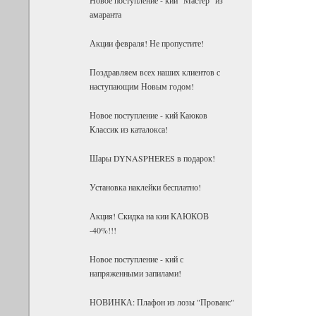
амаранта
Акции февраля! Не пропустите!
Поздравляем всех наших клиентов с
наступающим Новым годом!
Новое поступление - кий Каюков
Классик из каталокса!
Шары DYNASPHERES в подарок!
Установка наклейки бесплатно!
Акция! Скидка на кии КАЮКОВ
-40%!!!
Новое поступление - кий с
напряженными запилами!
НОВИНКА: Плафон из лозы "Прованс"