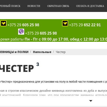
РЕННЫЙ ПОИСК
НОВОСТИ
ОБРАТНАЯ СВЯЗЬ
ОПЛАТА И ДОСТАВКА
+375 29
605 25 98
+375 29
652 22 91
+375 29
605 25 98
Время работы
Пн - Пт с 09:00 до 17:00, обед с 12:00 до 13:
ИЕВНИЦЫ и ПОЛКИ
Напольные
Честер
3
ЧЕСТЕР
«Честер» предназначена для установки на полу в любой части помещения с 
ая в строгом классическом дизайне киевница изготовлена из дуба и выпус
й конструкцией. Благодаря тому, что при производстве киевницы исполь
 киевница прекрасно выдерживает неблагоприятное атмосферное воздействи