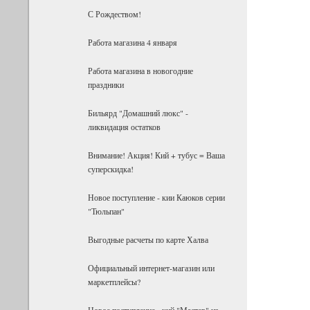
С Рождеством!
Работа магазина 4 января
Работа магазина в новогодние
праздники
Бильярд "Домашний люкс" -
ликвидация остатков
Внимание! Акция! Кий + тубус = Ваша
суперскидка!
Новое поступление - кии Каюков серии
"Тюльпан"
Выгодные расчеты по карте Халва
Официальный интернет-магазин или
маркетплейсы?
Новое поступление - кий "Мастер" из