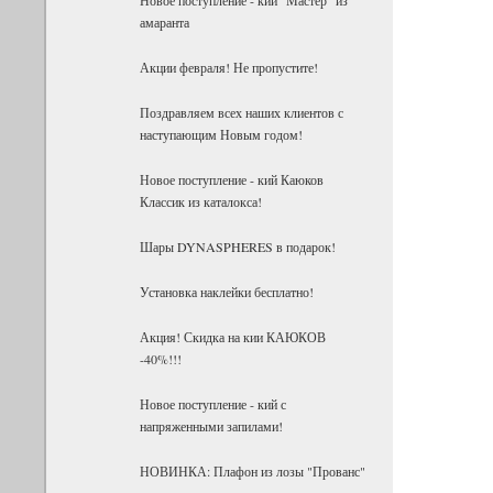
амаранта
Акции февраля! Не пропустите!
Поздравляем всех наших клиентов с
наступающим Новым годом!
Новое поступление - кий Каюков
Классик из каталокса!
Шары DYNASPHERES в подарок!
Установка наклейки бесплатно!
Акция! Скидка на кии КАЮКОВ
-40%!!!
Новое поступление - кий с
напряженными запилами!
НОВИНКА: Плафон из лозы "Прованс"