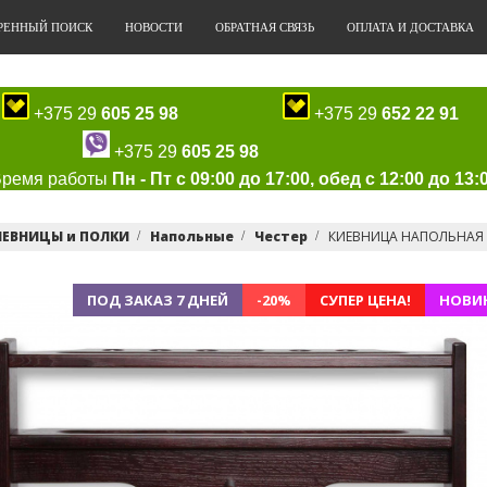
РЕННЫЙ ПОИСК
НОВОСТИ
ОБРАТНАЯ СВЯЗЬ
ОПЛАТА И ДОСТАВКА
+375 29
605 25 98
+375 29
652 22 91
+375 29
605 25 98
Время работы
Пн - Пт с 09:00 до 17:00, обед с 12:00 до 13:
ИЕВНИЦЫ и ПОЛКИ
Напольные
Честер
КИЕВНИЦА НАПОЛЬНАЯ Ч
ПОД ЗАКАЗ 7 ДНЕЙ
-20%
СУПЕР ЦЕНА!
НОВИ