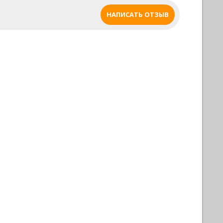
горизонтальные полочки для хранения
НАПИСАТЬ ОТЗЫВ
бильярдных шаров и крючок для
подвешивания треугольника. На полочках
предусмотрены ниши для того, чтобы
шары не скатывались на пол. Углубления
для установки киев обтянуты сукном.