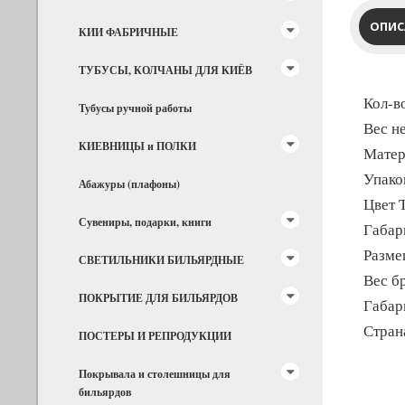
ОПИС
КИИ ФАБРИЧНЫЕ
ТУБУСЫ, КОЛЧАНЫ ДЛЯ КИЁВ
Кол-в
Тубусы ручной работы
Вес не
КИЕВНИЦЫ и ПОЛКИ
Матер
Упако
Абажуры (плафоны)
Цвет
Сувениры, подарки, книги
Габар
Разме
СВЕТИЛЬНИКИ БИЛЬЯРДНЫЕ
Вес бр
ПОКРЫТИЕ ДЛЯ БИЛЬЯРДОВ
Габари
Стран
ПОСТЕРЫ И РЕПРОДУКЦИИ
Покрывала и столешницы для
бильярдов