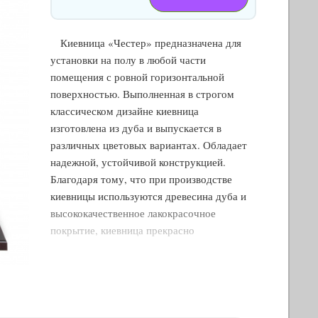
Киевница «Честер» предназначена для
установки на полу в любой части
помещения с ровной горизонтальной
поверхностью. Выполненная в строгом
классическом дизайне киевница
изготовлена из дуба и выпускается в
различных цветовых вариантах. Обладает
надежной, устойчивой конструкцией.
Благодаря тому, что при производстве
киевницы используются древесина дуба и
высококачественное лакокрасочное
покрытие, киевница прекрасно
выдерживает неблагоприятное
атмосферное воздействие при перепадах
влажности и температуры. Киевница
предназначена для хранения 6 киев в
вертикальном положении. Имеются две