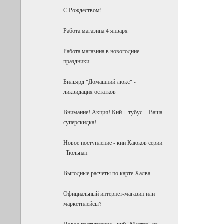
С Рождеством!
Работа магазина 4 января
Работа магазина в новогодние
праздники
Бильярд "Домашний люкс" -
ликвидация остатков
Внимание! Акция! Кий + тубус = Ваша
суперскидка!
Новое поступление - кии Каюков серии
"Тюльпан"
Выгодные расчеты по карте Халва
Официальный интернет-магазин или
маркетплейсы?
Новое поступление - кий "Мастер" из