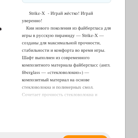
Strike-X - Играй жёстко! Играй
уверенно!
Кии нового поколения из файбергласа для
игры в русскую пирамиду — Strike-X —
созданы для максимальной прочности,
стабильности и комфорта во время игры.
Шафт выполнен из современного
композитного материала файбергласс (англ.
fiberglass — «стекловолокно») —
композитный материал на основе
стекловолокна и полимерных смол.
Сочетает прочность стекловолокна и
пластичность полимерных смол. Такой
«усиленный пластик» отличается высокой
стойкостью к ударам, вмятинам и
деформации, обеспечивая долгий срок
службы и стабильные игровые