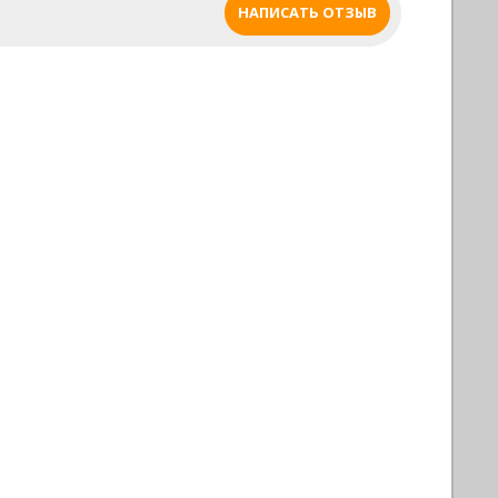
характеристики. Основными
НАПИСАТЬ ОТЗЫВ
преимуществами таких киев являются
высокая устойчивость к перепадам
температуры и влажной среде, прочность,
легкость и износостойкость.