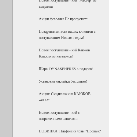
амаранта
Акции февраля! Не пропустите!
Поздравляем всех наших клиентов с
наступающим Новым годом!
Новое поступление - кий Каюков
Классик из каталокса!
Шары DYNASPHERES в подарок!
Установка наклейки бесплатно!
Акция! Скидка на кии КАЮКОВ
-40%!!!
Новое поступление - кий с
напряженными запилами!
НОВИНКА: Плафон из лозы "Прованс"