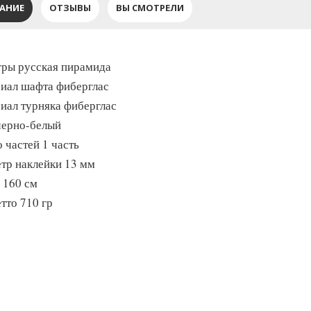
АНИЕ
ОТЗЫВЫ
ВЫ СМОТРЕЛИ
гры русская пирамида
иал шафта фиберглас
иал турняка фиберглас
черно-белый
 частей 1 часть
тр наклейки 13 мм
 160 см
тто 710 гр