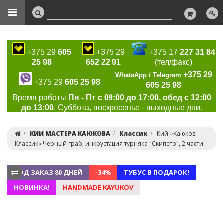
+375 29
605
+375 29
+375 17
227 31 84
25 98
652 22 91
(тел/факс)
+375 29
WhatsApp / Telegram
+375 29
605 25 98
605 25 98
Время работы
Пн - Пт с 09:00 до 17:00, обед с 12:00
до 13:00
, Суббота, воскресенье - выходные дни.
КИИ МАСТЕРА КАЮКОВА
Классик
Кий «Каюков
Классик» Чёрный граб, инкрустация турняка "Скипетр", 2 части
ПОД ЗАКАЗ 80 ДНЕЙ
-34%
ТУБУС В ПОДАРОК!
НОВИНКА!
HANDMADE KAYUKOV
Previous
Ne