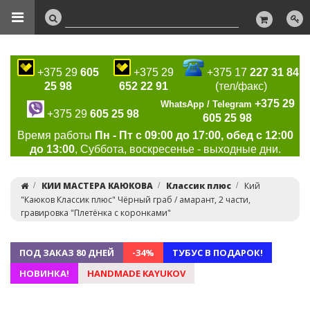
+375 29
605
+375 29
+375 17
227 31 84
25 98
652 22 91
(тел/факс)
+375 29
WhatsApp / Telegram
+375 29
605 25 98
605 25 98
Время работы
Пн - Пт с 09:00 до 17:00, обед с 12:00
до 13:00
, Суббота, воскресенье - выходные дни.
КИИ МАСТЕРА КАЮКОВА
Классик плюс
Кий
"Каюков Классик плюс" Чёрный граб / амарант, 2 части,
гравировка "Плетёнка с коронками"
ПОД ЗАКАЗ 80 ДНЕЙ
-34%
ТУБУС В ПОДАРОК!
НОВИНКА!
HANDMADE KAYUKOV