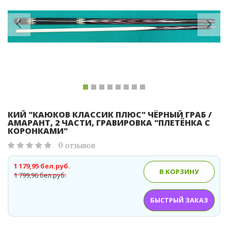
Previous
Ne
КИЙ "КАЮКОВ КЛАССИК ПЛЮС" ЧЁРНЫЙ ГРАБ /
АМАРАНТ, 2 ЧАСТИ, ГРАВИРОВКА "ПЛЕТЁНКА С
КОРОНКАМИ"
0 отзывов
1 179,95 бел.руб.
В КОРЗИНУ
1 799,96 бел.руб.
БЫСТРЫЙ ЗАКАЗ