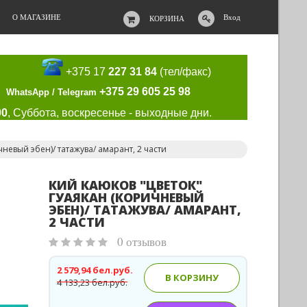
О МАГАЗИНЕ
Вход
КОРЗИНА
+375 17
227 31 84
(тел/факс)
+375 29 605 25 98
WhatsApp / Telegram
00
, Суббота, воскресенье - выходные дни.
невый эбен)/ татажува/ амарант, 2 части
КИЙ КАЮКОВ "ЦВЕТОК"
ГУАЯКАН (КОРИЧНЕВЫЙ
ЭБЕН)/ ТАТАЖУВА/ АМАРАНТ,
2 ЧАСТИ
0 отзывов
2 579,94 бел.руб.
В КОРЗИНУ
4 133,23 бел.руб.