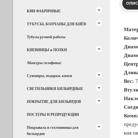
ОПИС
КИИ ФАБРИЧНЫЕ
ТУБУСЫ, КОЛЧАНЫ ДЛЯ КИЁВ
Матер
Колич
Тубусы ручной работы
Диаме
КИЕВНИЦЫ и ПОЛКИ
Диаме
Центр
Абажуры (плафоны)
Длин
Сувениры, подарки, книги
Вес:
7
Втулк
СВЕТИЛЬНИКИ БИЛЬЯРДНЫЕ
Накл
ПОКРЫТИЕ ДЛЯ БИЛЬЯРДОВ
Соеди
Комп
ПОСТЕРЫ И РЕПРОДУКЦИИ
преду
Покрывала и столешницы для
кия пя
бильярдов