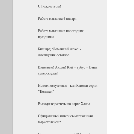
С Рождеством!
Работа магазина 4 января
Работа магазина в новогодние
праздники
Бильярд "Домашний люкс" -
ликвидация остатков
Внимание! Акция! Кий + тубус = Ваша
суперскидка!
Новое поступление - кии Каюков серии
"Тюльпан"
Выгодные расчеты по карте Халва
Официальный интернет-магазин или
маркетплейсы?
Новое поступление - кий "Мастер" из