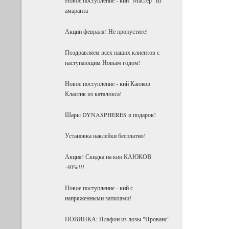
амаранта
Акции февраля! Не пропустите!
Поздравляем всех наших клиентов с
наступающим Новым годом!
Новое поступление - кий Каюков
Классик из каталокса!
Шары DYNASPHERES в подарок!
Установка наклейки бесплатно!
Акция! Скидка на кии КАЮКОВ
-40%!!!
Новое поступление - кий с
напряженными запилами!
НОВИНКА: Плафон из лозы "Прованс"