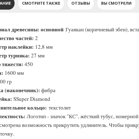
АНИЕ
СМОТРИТЕ ТАКЖЕ
ОТЗЫВЫ
ВЫ СМОТРЕЛИ
иал древесины: основной
Гуаякан (коричневый эбен), вст
ество частей:
2
тр наклейки:
12,8 мм
тр турняка:
27 мм
 тяжести:
450
а:
1600 мм
00 гр
а (наконечник):
фибра
ейка:
SSuper Diamond
нительное кольцо:
текстолит
лектность:
Логотип - значок "КС", жёсткий тубус, номерной
смотрена возможность прикрутить удлинитель. Чтобы прикру
точку.