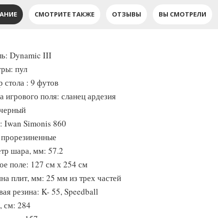
АНИЕ
СМОТРИТЕ ТАКЖЕ
ОТЗЫВЫ
ВЫ СМОТРЕЛИ
ь: Dynamic III
гры: пул
 стола : 9 футов
а игрового поля: сланец ардезия
 черный
: Iwan Simonis 860
 прорезиненные
тр шара, мм: 57.2
ое поле: 127 см х 254 см
на плит, мм: 25 мм из трех частей
ая резина: K- 55, Speedball
, см: 284