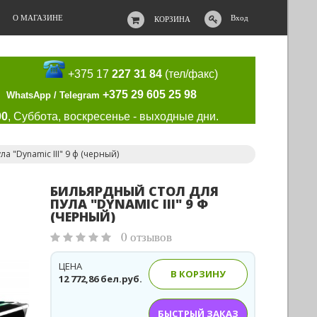
О МАГАЗИНЕ
Вход
КОРЗИНА
+375 17
227 31 84
(тел/факс)
+375 29 605 25 98
WhatsApp / Telegram
00
, Суббота, воскресенье - выходные дни.
а "Dynamic III" 9 ф (черный)
БИЛЬЯРДНЫЙ СТОЛ ДЛЯ
ПУЛА "DYNAMIC III" 9 Ф
(ЧЕРНЫЙ)
0 отзывов
ЦЕНА
В КОРЗИНУ
12 772,86 бел.руб.
БЫСТРЫЙ ЗАКАЗ