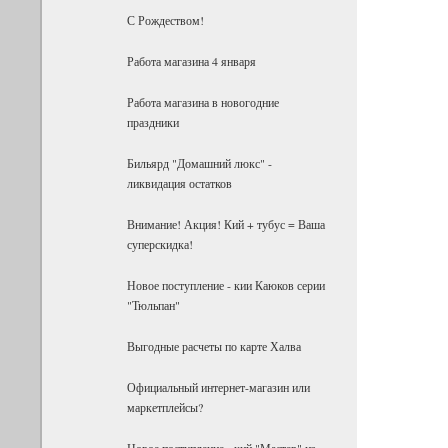
С Рождеством!
Работа магазина 4 января
Работа магазина в новогодние
праздники
Бильярд "Домашний люкс" -
ликвидация остатков
Внимание! Акция! Кий + тубус = Ваша
суперскидка!
Новое поступление - кии Каюков серии
"Тюльпан"
Выгодные расчеты по карте Халва
Официальный интернет-магазин или
маркетплейсы?
Новое поступление - кий "Мастер" из