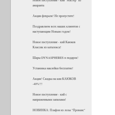
амаранта
Акции февраля! Не пропустите!
Поздравляем всех наших клиентов с
наступающим Новым годом!
Новое поступление - кий Каюков
Классик из каталокса!
Шары DYNASPHERES в подарок!
Установка наклейки бесплатно!
Акция! Скидка на кии КАЮКОВ
-40%!!!
Новое поступление - кий с
напряженными запилами!
НОВИНКА: Плафон из лозы "Прованс"