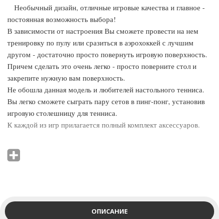
Необычный дизайн, отличные игровые качества и главное -
постоянная возможность выбора!
В зависимости от настроения Вы сможете провести на нем
тренировку по пулу или сразиться в аэрохоккей с лучшим
другом - достаточно просто повернуть игровую поверхность.
Причем сделать это очень легко - просто поверните стол и
закрепите нужную вам поверхность.
Не обошла данная модель и любителей настольного тенниса.
Вы легко сможете сыграть пару сетов в пинг-понг, установив
игровую столешницу для тенниса.
К каждой из игр прилагается полный комплект аксессуаров.
Бильярд (пул), размер игрового поля 168,5х83,5 см:
Набор шаров для пула - диаметр 57,2 мм
Кий целиковый - 2 шт, длина 146 мм
Мел - 2 шт
Пластиковый треугольник - 1 шт
Щетка для чистки сукна - 1 шт
ОПИСАНИЕ