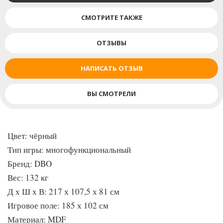
Аэрохоккей (работает от электросети 220 В), размер игрового
СМОТРИТЕ ТАКЖЕ
поля 176,5х92 см:
Биты - 4 шт
ОТЗЫВЫ
Шайбы (62 мм) - 4 шт
НАПИСАТЬ ОТЗЫВ
Теннис, размер игрового поля 107,5х192 см:
Ракетки - 2 шт
ВЫ СМОТРЕЛИ
Мячи - 2 шт
Сетка
Цвет: чёрный
Тип игры: многофункциональный
Бренд: DBO
Вес: 132 кг
Д х Ш х В: 217 х 107,5 х 81 см
Игровое поле: 185 х 102 см
Материал: MDF