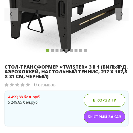
Previous
Ne
CТОЛ-ТРАНСФОРМЕР «TWISTER» 3 В 1 (БИЛЬЯРД,
АЭРОХОККЕЙ, НАСТОЛЬНЫЙ ТЕННИС, 217 Х 107,5
Х 81 СМ, ЧЕРНЫЙ)
0 отзывов
4 499,88 бел.руб.
В КОРЗИНУ
5 249,85 бел.руб.
БЫСТРЫЙ ЗАКАЗ