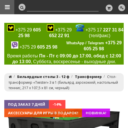
+375 29
605
+375 29
+375 17
227 31 84
25 98
652 22 91
(тел/факс)
+375 29
WhatsApp / Telegram
+375 29
605 25 98
605 25 98
Время работы
Пн - Пт с 09:00 до 17:00, обед с 12:00
до 13:00
, Суббота, воскресенье - выходные дни.
Бильярдные столы 3 - 12 ф
Трансформер
Cтол-
трансформер «Twister» 3 в 1 (бильярд, аэрохоккей, настольный
теннис, 217 х 107,5 х 81 см, черный)
ПОД ЗАКАЗ 7 ДНЕЙ
-14%
АКСЕССУАРЫ ДЛЯ ИГРЫ В ПОДАРОК!
НОВИНКА!