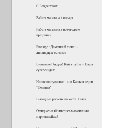
С Рождеством!
Работа магазина 4 января
Работа магазина в новогодние
праздники
Бильярд "Домашний люкс" -
ликвидация остатков
Внимание! Акция! Кий + тубус = Ваша
суперскидка!
Новое поступление - кии Каюков серии
"Тюльпан"
Выгодные расчеты по карте Халва
Официальный интернет-магазин или
маркетплейсы?
Новое поступление - кий "Мастер" из