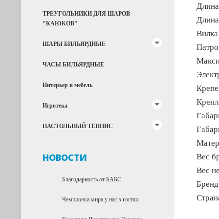
Длина
ТРЕУГОЛЬНИКИ ДЛЯ ШАРОВ
Длина
"КАЮКОВ"
Вилка 
ШАРЫ БИЛЬЯРДНЫЕ
Патро
Макси
ЧАСЫ БИЛЬЯРДНЫЕ
Элект
Интерьер и мебель
Крепе
Крепл
Игротека
Габар
НАСТОЛЬНЫЙ ТЕННИС
Габари
Матер
Вес бр
НОВОСТИ
Вес не
Благодарность от БАБС
Бренд:
Стран
Чемпионка мира у нас в гостях
Екатерина Перепечаева-Чернухо