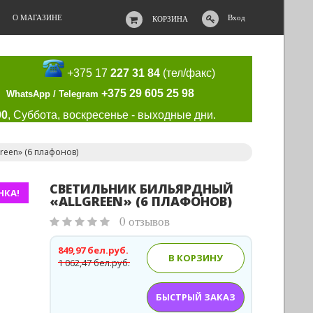
О МАГАЗИНЕ
Вход
КОРЗИНА
+375 17
227 31 84
(тел/факс)
+375 29 605 25 98
WhatsApp / Telegram
00
, Суббота, воскресенье - выходные дни.
reen» (6 плафонов)
CВЕТИЛЬНИК БИЛЬЯРДНЫЙ
НКА!
«ALLGREEN» (6 ПЛАФОНОВ)
0 отзывов
849,97 бел.руб.
В КОРЗИНУ
1 062,47 бел.руб.
БЫСТРЫЙ ЗАКАЗ