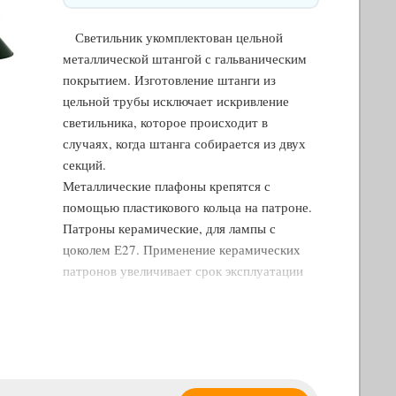
Светильник укомплектован цельной
металлической штангой с гальваническим
покрытием. Изготовление штанги из
цельной трубы исключает искривление
светильника, которое происходит в
случаях, когда штанга собирается из двух
секций.
Металлические плафоны крепятся с
помощью пластикового кольца на патроне.
Патроны керамические, для лампы с
цоколем Е27. Применение керамических
патронов увеличивает срок эксплуатации
светильника.
Электрический провод длиной 230 см
укомплектован вилкой и выключателем,
которые при необходимости могут быть
удалены. Наличие вилки позволяет