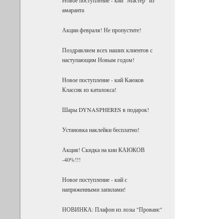
амаранта
Акции февраля! Не пропустите!
Поздравляем всех наших клиентов с
наступающим Новым годом!
Новое поступление - кий Каюков
Классик из каталокса!
Шары DYNASPHERES в подарок!
Установка наклейки бесплатно!
Акция! Скидка на кии КАЮКОВ
-40%!!!
Новое поступление - кий с
напряженными запилами!
НОВИНКА: Плафон из лозы "Прованс"