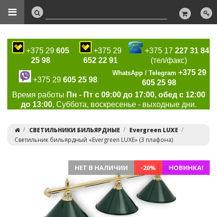
+375 29
605
+375 29
+375 17
227 31 84
25 98
652 22 91
(тел/факс)
+375 29
WhatsApp / Telegram
+375 29
605 25 98
605 25 98
Время работы
Пн - Пт с 09:00 до 17:00, обед с 12:00
до 13:00
, Суббота, воскресенье - выходные дни.
СВЕТИЛЬНИКИ БИЛЬЯРДНЫЕ
Evergreen LUXE
Cветильник бильярдный «Evergreen LUXE» (3 плафона)
НЕТ В НАЛИЧИИ
-20%
НОВИНКА!
Previous
Ne