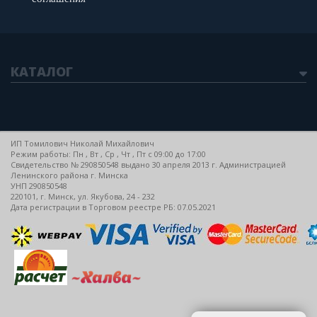
КАТАЛОГ
ИП Томилович Николай Михайлович
Режим работы: Пн , Вт , Ср , Чт , Пт c 09:00 до 17:00
Свидетельство № 290850548 выдано 30 апреля 2013 г. Администрацией
Ленинского района г. Минска
УНП 290850548
220101, г. Минск, ул. Якубова, 24 - 232
Дата регистрации в Торговом реестре РБ: 07.05.2021