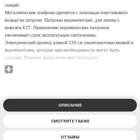
секций.
Металлические плафоны крепятся с помощью пластикового
кольца на патроне. Патроны керамические, для лампы с
цоколем Е27. Применение керамических патронов
увеличивает срок эксплуатации светильника.
Электрический провод длиной 230 см укомплектован вилкой и
выключателем, которые при необходимости могут быть
удалены. Наличие вилки позволяет проверить
работоспособность светильника при покупке. Вилка также
может использоваться для постоянной работы. Длина каждой
из 2-х подвесных цепей 200 см. При необходимости
дополнительные цепи поставляются отдельно. В комплект
включены две потолочные чашки диаметром 12 см и набор для
крепежа светильника к потолку. Штанга и плафоны
ОПИСАНИЕ
поставляются в отдельных упаковках.
СМОТРИТЕ ТАКЖЕ
ОТЗЫВЫ