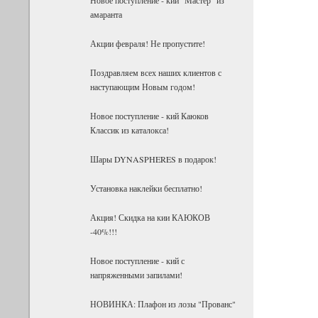
амаранта
Акции февраля! Не пропустите!
Поздравляем всех наших клиентов с
наступающим Новым годом!
Новое поступление - кий Каюков
Классик из каталокса!
Шары DYNASPHERES в подарок!
Установка наклейки бесплатно!
Акция! Скидка на кии КАЮКОВ
-40%!!!
Новое поступление - кий с
напряженными запилами!
НОВИНКА: Плафон из лозы "Прованс"