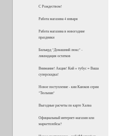
С Рождеством!
Работа магазина 4 января
Работа магазина в новогодние
праздники
Бильярд "Домашний люкс" -
ликвидация остатков
Внимание! Акция! Кий + тубус = Ваша
суперскидка!
Новое поступление - кии Каюков серии
"Тюльпан"
Выгодные расчеты по карте Халва
Официальный интернет-магазин или
маркетплейсы?
Новое поступление - кий "Мастер" из