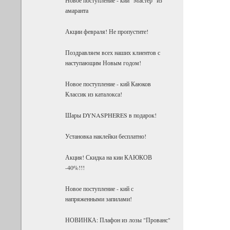
амаранта
Акции февраля! Не пропустите!
Поздравляем всех наших клиентов с
наступающим Новым годом!
Новое поступление - кий Каюков
Классик из каталокса!
Шары DYNASPHERES в подарок!
Установка наклейки бесплатно!
Акция! Скидка на кии КАЮКОВ
-40%!!!
Новое поступление - кий с
напряженными запилами!
НОВИНКА: Плафон из лозы "Прованс"