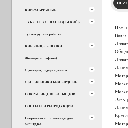
ОПИС
КИИ ФАБРИЧНЫЕ
ТУБУСЫ, КОЛЧАНЫ ДЛЯ КИЁВ
Цвет 
Тубусы ручной работы
Высот
Диаме
КИЕВНИЦЫ и ПОЛКИ
Общая
Абажуры (плафоны)
Диаме
Длина
Сувениры, подарки, книги
Матер
СВЕТИЛЬНИКИ БИЛЬЯРДНЫЕ
Макси
Макси
ПОКРЫТИЕ ДЛЯ БИЛЬЯРДОВ
Элект
ПОСТЕРЫ И РЕПРОДУКЦИИ
Длина
Крепл
Покрывала и столешницы для
Матер
бильярдов