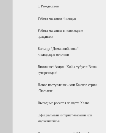
С Рождеством!
Работа магазина 4 января
Работа магазина в новогодние
праздники
Бильярд "Домашний люкс" -
ликвидация остатков
Внимание! Акция! Кий + тубус = Ваша
суперскидка!
Новое поступление - кии Каюков серии
"Тюльпан"
Выгодные расчеты по карте Халва
Официальный интернет-магазин или
маркетплейсы?
Новое поступление - кий "Мастер" из