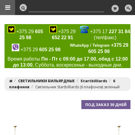
+375 29
605
+375 29
+375 17
227 31 84
25 98
652 22 91
(тел/факс)
+375 29
WhatsApp / Telegram
+375 29
605 25 98
605 25 98
Время работы
Пн - Пт с 09:00 до 17:00, обед с 12:00
до 13:00
, Суббота, воскресенье - выходные дни.
СВЕТИЛЬНИКИ БИЛЬЯРДНЫЕ
Startbilliards
6
плафонов
Светильник Startbilliards (6 плафонов) зеленый
ПОД ЗАКАЗ 30 ДНЕЙ
Previous
Ne