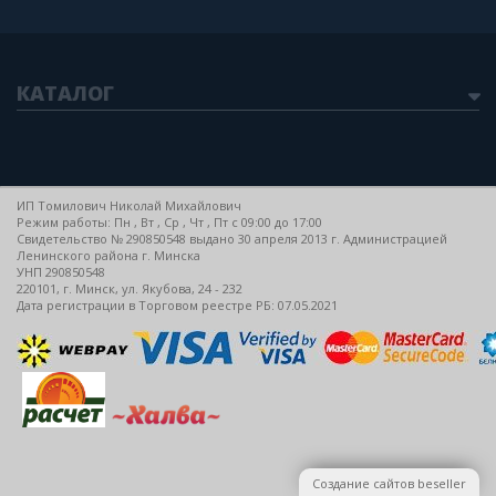
КАТАЛОГ
ИП Томилович Николай Михайлович
Режим работы: Пн , Вт , Ср , Чт , Пт c 09:00 до 17:00
Свидетельство № 290850548 выдано 30 апреля 2013 г. Администрацией
Ленинского района г. Минска
УНП 290850548
220101, г. Минск, ул. Якубова, 24 - 232
Дата регистрации в Торговом реестре РБ: 07.05.2021
Создание сайтов beseller