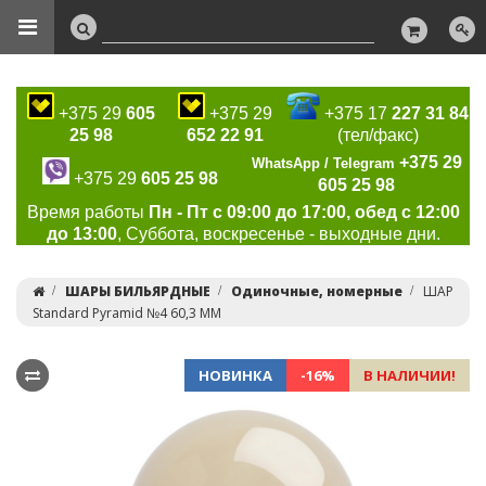
+375 29
605
+375 29
+375 17
227 31 84
25 98
652 22 91
(тел/факс)
+375 29
WhatsApp / Telegram
+375 29
605 25 98
605 25 98
Время работы
Пн - Пт с 09:00 до 17:00, обед с 12:00
до 13:00
, Суббота, воскресенье - выходные дни.
ШАРЫ БИЛЬЯРДНЫЕ
Одиночные, номерные
ШАР
Standard Pyramid №4 60,3 ММ
НОВИНКА
-16%
В НАЛИЧИИ!
Previous
Ne