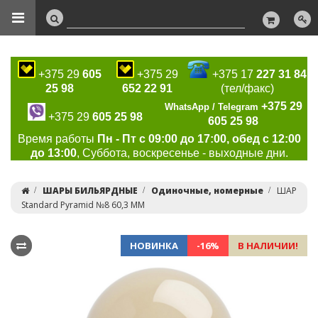
+375 29
605
+375 29
+375 17
227 31 84
25 98
652 22 91
(тел/факс)
+375 29
WhatsApp / Telegram
+375 29
605 25 98
605 25 98
Время работы
Пн - Пт с 09:00 до 17:00, обед с 12:00
до 13:00
, Суббота, воскресенье - выходные дни.
ШАРЫ БИЛЬЯРДНЫЕ
Одиночные, номерные
ШАР
Standard Pyramid №8 60,3 ММ
НОВИНКА
-16%
В НАЛИЧИИ!
Previous
Ne