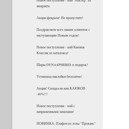
амаранта
Акции февраля! Не пропустите!
Поздравляем всех наших клиентов с
наступающим Новым годом!
Новое поступление - кий Каюков
Классик из каталокса!
Шары DYNASPHERES в подарок!
Установка наклейки бесплатно!
Акция! Скидка на кии КАЮКОВ
-40%!!!
Новое поступление - кий с
напряженными запилами!
НОВИНКА: Плафон из лозы "Прованс"