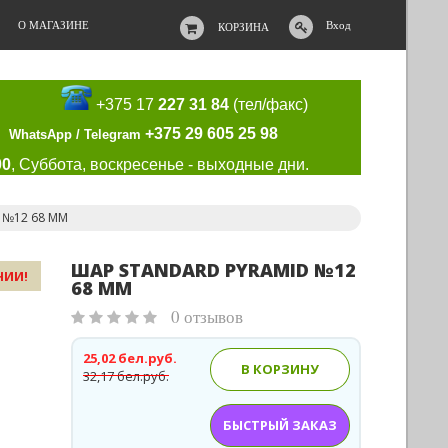
О МАГАЗИНЕ
Вход
КОРЗИНА
+375 17
227 31 84
(тел/факс)
+375 29 605 25 98
WhatsApp / Telegram
00
, Суббота, воскресенье - выходные дни.
d №12 68 ММ
ШАР STANDARD PYRAMID №12
ЧИИ!
68 ММ
0 отзывов
25,02 бел.руб.
В КОРЗИНУ
32,17 бел.руб.
БЫСТРЫЙ ЗАКАЗ