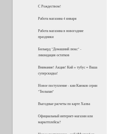
С Рождеством!
Работа магазина 4 января
Работа магазина в новогодние
праздники
Бильярд "Домашний люкс" -
ликвидация остатков
Внимание! Акция! Кий + тубус = Ваша
суперскидка!
Новое поступление - кии Каюков серии
"Тюльпан"
Выгодные расчеты по карте Халва
Официальный интернет-магазин или
маркетплейсы?
Новое поступление - кий "Мастер" из