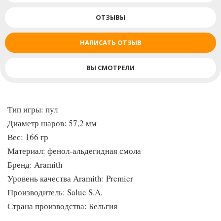
известно, что от начала изготовления смолы на собственном
ОТЗЫВЫ
химзаводе Saluс до финальной полировки он занимает более
20 дней. В процессе производства и на выходе шары
НАПИСАТЬ ОТЗЫВ
оцениваются по целому ряду параметров: на предмет
однородности структуры, идеальной сферичности,
ВЫ СМОТРЕЛИ
безупречного внешнего вида - все это отличительные черты
бильярдных шаров Aramith, которые и позволили компании
добиться мирового признания со стороны игроков-
профессионалов, любителей и бильярдных ассоциаций.
Тип игры: пул
Диаметр шаров: 57,2 мм
Вес: 166 гр
Материал: фенол-альдегидная смола
Бренд: Aramith
Уровень качества Aramith: Premier
Производитель: Saluc S.A.
Страна производства: Бельгия