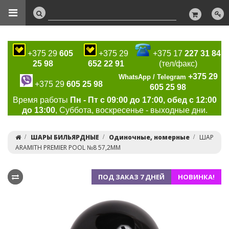
+375 29
605
+375 29
+375 17
227 31 84
25 98
652 22 91
(тел/факс)
+375 29
WhatsApp / Telegram
+375 29
605 25 98
605 25 98
Время работы
Пн - Пт с 09:00 до 17:00, обед с 12:00
до 13:00
, Суббота, воскресенье - выходные дни.
ШАРЫ БИЛЬЯРДНЫЕ
Одиночные, номерные
ШАР
ARAMITH PREMIER POOL №8 57,2ММ
ПОД ЗАКАЗ 7 ДНЕЙ
НОВИНКА!
Previous
Ne