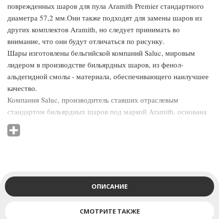
поврежденных шаров для пула Aramith Premier стандартного
диаметра 57,2 мм.Они также подходят для замены шаров из
других комплектов Aramith, но следует принимать во
внимание, что они будут отличаться по рисунку.
Шары изготовлены бельгийской компаний Saluc, мировым
лидером в производстве бильярдных шаров, из фенол-
альдегидной смолы - материала, обеспечивающего наилучшее
качество.
Компания Saluc, производитель ставших отраслевым
стандартом бильярдных шаров под маркой Aramith, основана
в Бельгии в 1923 году. Производством шаров для бильярда из
фенол-альдегидной смолы компания занялась в 1950 году, и за
прошедшие годы стала мировым монополистом, запатентовав
материал и продавая по всему миру 80% шаров для всех видов
бильярда: пула, снукера, русской пирамиды и карамболя. Ныне
Saluс контролирует процесс производства по всей цепи - от
ОПИСАНИЕ
изготовления смолы до продажи готовых комплектов шаров
различного уровня.
СМОТРИТЕ ТАКЖЕ
Полный технологический процесс держится в секрете, но