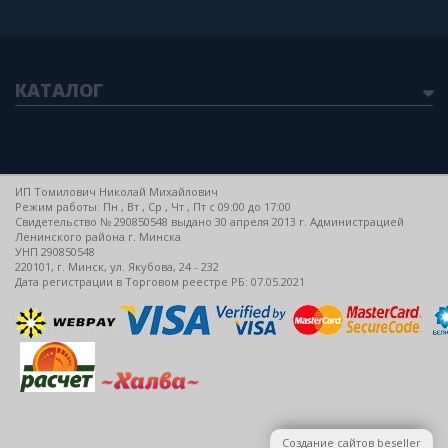
КАТАЛОГ
ИП Томилович Николай Михайлович
Режим работы: Пн , Вт , Ср , Чт , Пт c 09:00 до 17:00
Свидетельство № 290850548 выдано 30 апреля 2013 г. Администрацией
Ленинского района г. Минска
УНП 290850548
220101, г. Минск, ул. Якубова, 24 - 232
Дата регистрации в Торговом реестре РБ: 07.05.2021
Создание сайтов beseller