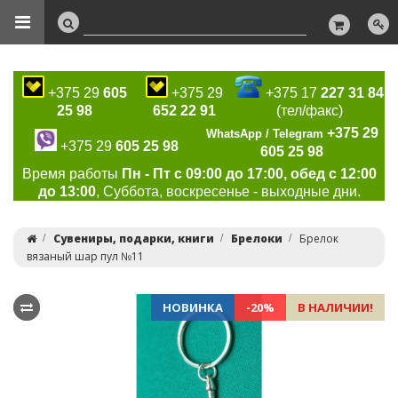
+375 29
605
+375 29
+375 17
227 31 84
25 98
652 22 91
(тел/факс)
+375 29
WhatsApp / Telegram
+375 29
605 25 98
605 25 98
Время работы
Пн - Пт с 09:00 до 17:00, обед с 12:00
до 13:00
, Суббота, воскресенье - выходные дни.
Сувениры, подарки, книги
Брелоки
Брелок
вязаный шар пул №11
НОВИНКА
-20%
В НАЛИЧИИ!
Previous
Ne