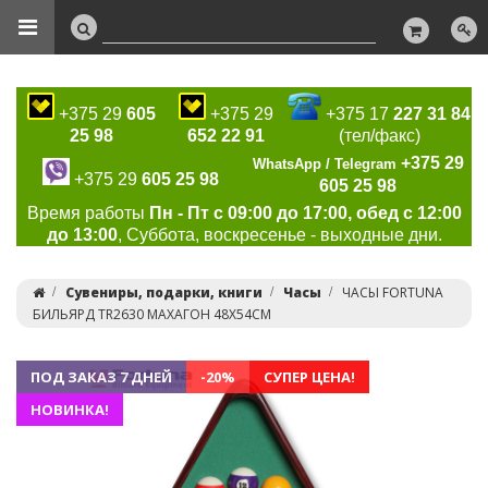
+375 29
605
+375 29
+375 17
227 31 84
25 98
652 22 91
(тел/факс)
+375 29
WhatsApp / Telegram
+375 29
605 25 98
605 25 98
Время работы
Пн - Пт с 09:00 до 17:00, обед с 12:00
до 13:00
, Суббота, воскресенье - выходные дни.
Сувениры, подарки, книги
Часы
ЧАСЫ FORTUNA
БИЛЬЯРД TR2630 МАХАГОН 48Х54СМ
ПОД ЗАКАЗ 7 ДНЕЙ
-20%
СУПЕР ЦЕНА!
НОВИНКА!
Previous
Ne