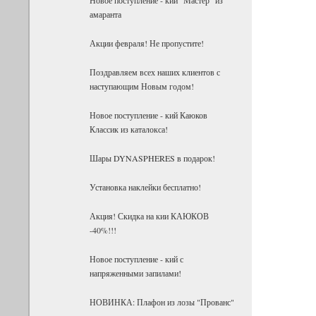
амаранта
Акции февраля! Не пропустите!
Поздравляем всех наших клиентов с
наступающим Новым годом!
Новое поступление - кий Каюков
Классик из каталокса!
Шары DYNASPHERES в подарок!
Установка наклейки бесплатно!
Акция! Скидка на кии КАЮКОВ
-40%!!!
Новое поступление - кий с
напряженными запилами!
НОВИНКА: Плафон из лозы "Прованс"