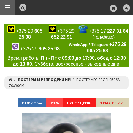
+375 29
605
+375 29
+375 17
227 31 84
25 98
652 22 91
(тел/факс)
+375 29
WhatsApp / Telegram
+375 29
605 25 98
605 25 98
Время работы
Пн - Пт с 09:00 до 17:00, обед с 12:00
до 13:00
, Суббота, воскресенье - выходные дни.
ПОСТЕРЫ И РЕПРОДУКЦИИ
ПОСТЕР AFG PROFI 05068
70х50СМ
НОВИНКА
-61%
СУПЕР ЦЕНА!
В НАЛИЧИИ!
Previous
Ne