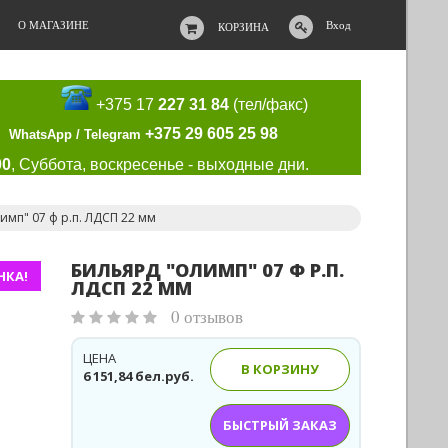
О МАГАЗИНЕ
Вход
КОРЗИНА
+375 17
227 31 84
(тел/факс)
+375 29 605 25 98
WhatsApp / Telegram
00
, Суббота, воскресенье - выходные дни.
имп" 07 ф р.п. ЛДСП 22 мм
БИЛЬЯРД "ОЛИМП" 07 Ф Р.П.
НКА!
ЛДСП 22 ММ
0 отзывов
ЦЕНА
В КОРЗИНУ
6 151,84 бел.руб.
БЫСТРЫЙ ЗАКАЗ