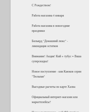
С Рождеством!
Работа магазина 4 января
Работа магазина в новогодние
праздники
Бильярд "Домашний люкс" -
ликвидация остатков
Внимание! Акция! Кий + тубус = Ваша
суперскидка!
Новое поступление - кии Каюков серии
"Тюльпан"
Выгодные расчеты по карте Халва
Официальный интернет-магазин или
маркетплейсы?
Новое поступление - кий "Мастер" из