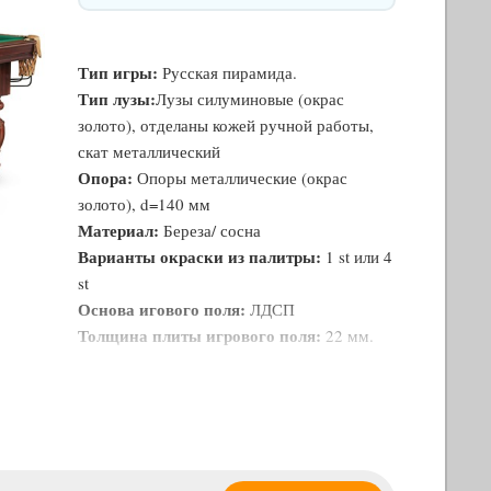
Тип игры:
Русская пирамида.
Тип лузы:
Лузы силуминовые (окрас
золото), отделаны кожей ручной работы,
скат металлический
Опора:
Опоры металлические (окрас
золото), d=140 мм
Материал:
Береза/ сосна
Варианты окраски из палитры:
1 st или 4
st
Основа игового поля:
ЛДСП
Толщина плиты игрового поля:
22 мм.
Сукно:
Euro Pro 50, цвет Yellow green
Амортизаторы:
«Start Super PRO»
(рекомендованы ФБСР) профиль К-55
Размер игрового поля в футах:
7
Размер игрового поля в метрах:
2 х 1