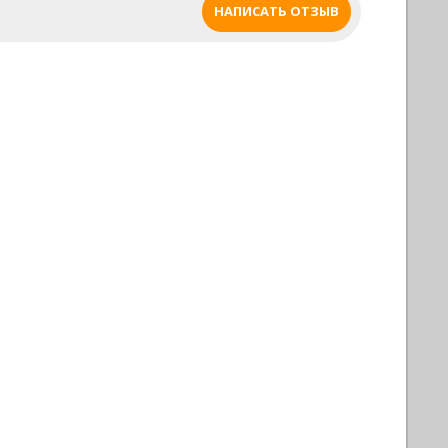
Количество плит:
1
НАПИСАТЬ ОТЗЫВ
Количество ног:
4
Вес в кг.:
140 кг
Количество упаковок:
11 мест 0,8 куб.м
Габариты стола в мм.:
2280 х 1280 х 800
(+,- 5)
Минимальный размер помещения в м.:
5,1 х 4,1
Производитель: Россия, Старт
Срок гарантии 1 год.