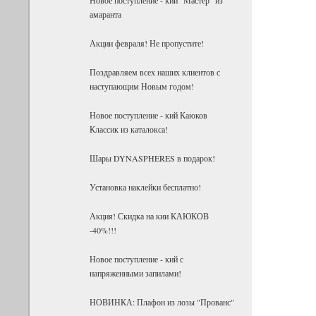
амаранта
Акции февраля! Не пропустите!
Поздравляем всех наших клиентов с
наступающим Новым годом!
Новое поступление - кий Каюков
Классик из каталокса!
Шары DYNASPHERES в подарок!
Установка наклейки бесплатно!
Акция! Скидка на кии КАЮКОВ
-40%!!!
Новое поступление - кий с
напряженными запилами!
НОВИНКА: Плафон из лозы "Прованс"