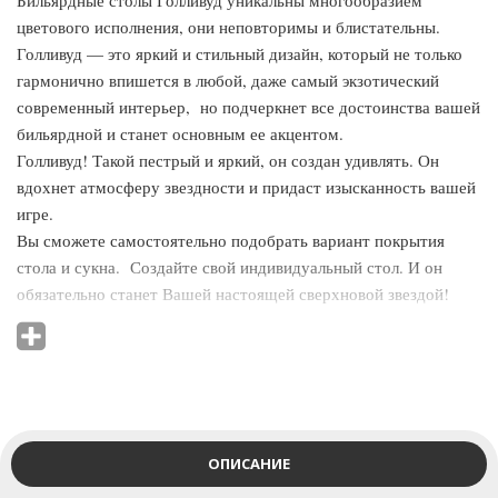
Бильярдные столы Голливуд уникальны многообразием
цветового исполнения, они неповторимы и блистательны.
Голливуд — это яркий и стильный дизайн, который не только
гармонично впишется в любой, даже самый экзотический
современный интерьер, но подчеркнет все достоинства вашей
бильярдной и станет основным ее акцентом.
Голливуд! Такой пестрый и яркий, он создан удивлять. Он
вдохнет атмосферу звездности и придаст изысканность вашей
игре.
Вы сможете самостоятельно подобрать вариант покрытия
стола и сукна. Создайте свой индивидуальный стол. И он
обязательно станет Вашей настоящей сверхновой звездой!
Бильярдный стол Голливуд имеет полностью разборную
конструкцию. Стандартное исполнение – сукно Euro Pro 50.
Основа игрового поля может быть выполнена из сланца
ORERO, камня SUPER STONE или PBS.
ОПИСАНИЕ