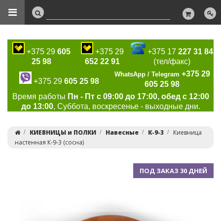
+375 29
605
+375 29
+375 17
227 31 84
25 98
652 22 91
(тел/факс)
+375 29
WhatsApp / Telegram
+375 29
605 25 98
605 25 98
Время работы
Пн - Пт с 09:00 до 17:00, обед с 12:00
до 13:00
, Суббота, воскресенье - выходные дни.
КИЕВНИЦЫ и ПОЛКИ
Навесные
К-9-3
Киевница
настенная К-9-3 (сосна)
ПОД ЗАКАЗ 30 ДНЕЙ
Previous
Ne