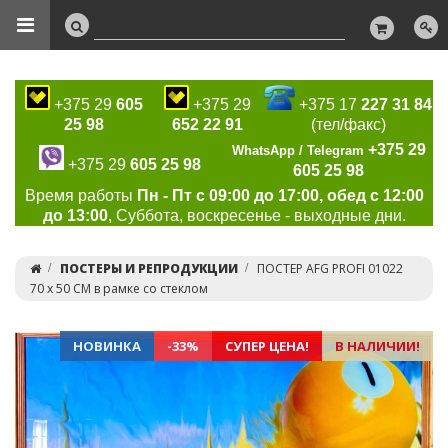
+375 29
605
+375 29
+375 17
227 31 84
25 98
652 22 91
(тел/факс)
+375 29
WhatsApp / Telegram
+375 29
605 25 98
605 25 98
Время работы
Пн - Пт с 09:00 до 17:00, обед с 12:00
до 13:00
, Суббота, воскресенье - выходные дни.
ПОСТЕРЫ И РЕПРОДУКЦИИ
ПОСТЕР AFG PROFI 01022
70 х 50 СМ в рамке со стеклом
НОВИНКА
-33%
СУПЕР ЦЕНА!
В НАЛИЧИИ!
Previous
Ne